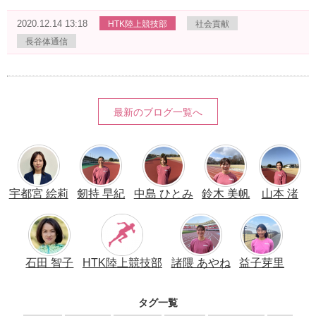
2020.12.14 13:18
HTK陸上競技部
社会貢献
長谷体通信
最新のブログ一覧へ
宇都宮 絵莉
剱持 早紀
中島 ひとみ
鈴木 美帆
山本 渚
石田 智子
HTK陸上競技部
諸隈 あやね
益子芽里
タグ一覧