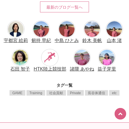
最新のブログ一覧へ
宇都宮 絵莉
剱持 早紀
中島 ひとみ
鈴木 美帆
山本 渚
石田 智子
HTK陸上競技部
諸隈 あやね
益子芽里
タグ一覧
GAME
Training
社会貢献
Private
長谷体通信
etc