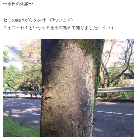
〜今日の余談〜
セミのぬけがらを探せ！(3ついます)
ニイニイゼミというセミを今年初めて知りました(・◇・)