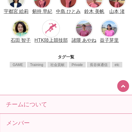
宇都宮 絵莉
剱持 早紀
中島 ひとみ
鈴木 美帆
山本 渚
石田 智子
HTK陸上競技部
諸隈 あやね
益子芽里
タグ一覧
GAME
Training
社会貢献
Private
長谷体通信
etc
チームについて
メンバー