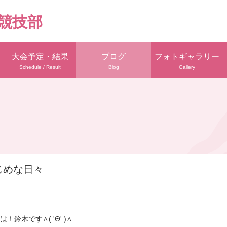
競技部
大会予定・結果
ブログ
フォトギャラリー
Schedule / Result
Blog
Gallery
じめな日々
！鈴木です∧( 'Θ' )∧