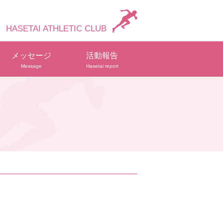
HASETAI ATHLETIC CLUB
メッセージ
活動報告
Message
Hasetai report