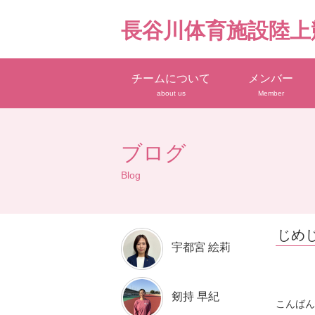
長谷川体育施設陸上
チームについて
メンバー
about us
Member
ブログ
Blog
じめ
宇都宮 絵莉
剱持 早紀
こんばんは