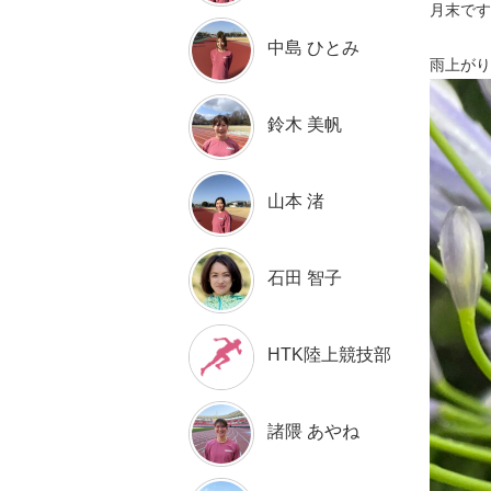
月末です
中島 ひとみ
雨上がり
鈴木 美帆
山本 渚
石田 智子
HTK陸上競技部
諸隈 あやね