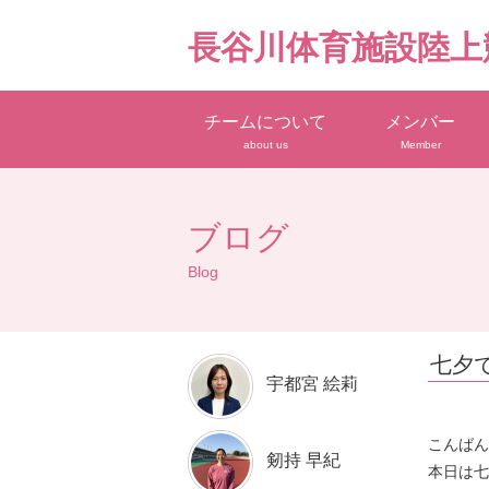
長谷川体育施設陸上
チームについて
メンバー
about us
Member
ブログ
Blog
七夕
宇都宮 絵莉
こんばん
剱持 早紀
本日は七