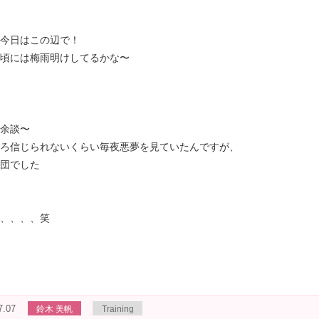
今日はこの辺で！
頃には梅雨明けしてるかな〜
余談〜
ろ信じられないくらい毎夜悪夢を見ていたんですが、
団でした
、、、、笑
7.07
鈴木 美帆
Training