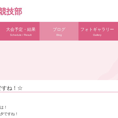
競技部
大会予定・結果
ブログ
フォトギャラリー
Schedule / Result
Blog
Gallery
ですね！☆
は！
夕ですね！