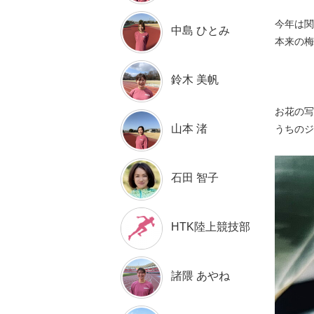
今年は関
中島 ひとみ
本来の梅
鈴木 美帆
お花の写
山本 渚
うちのジ
石田 智子
HTK陸上競技部
諸隈 あやね