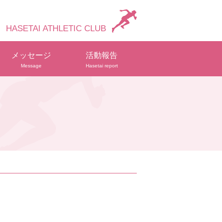
HASETAI ATHLETIC CLUB
メッセージ
活動報告
Message
Hasetai report