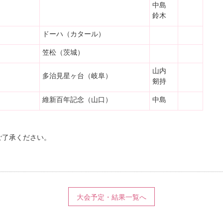
中島
鈴木
ドーハ（カタール）
笠松（茨城）
山内
多治見星ヶ台（岐阜）
剱持
維新百年記念（山口）
中島
ご了承ください。
大会予定・結果一覧へ