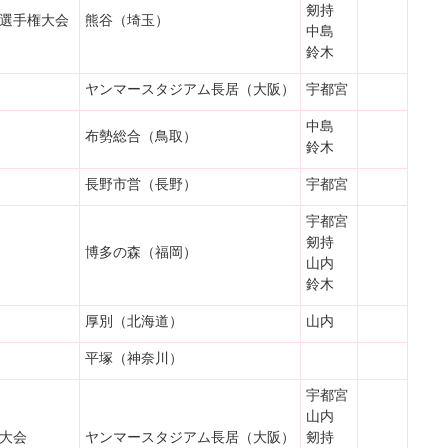
剱持
選手権大会
熊谷（埼玉）
中島
鈴木
ヤンマースタジアム長居（大阪）
宇都宮
中島
布勢総合（鳥取）
鈴木
長野市営（長野）
宇都宮
宇都宮
剱持
博多の森（福岡）
山内
鈴木
厚別（北海道）
山内
平塚（神奈川）
宇都宮
山内
大会
ヤンマースタジアム長居（大阪）
剱持