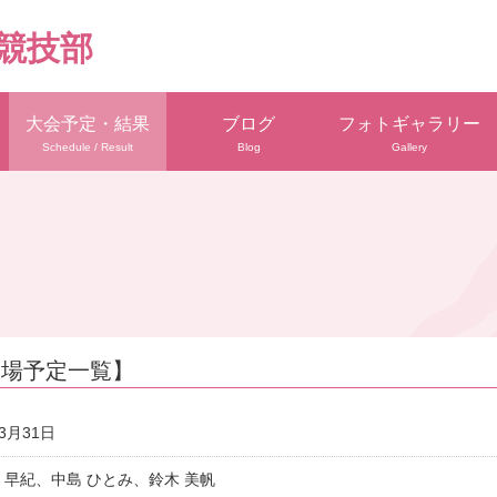
競技部
大会予定・結果
ブログ
フォトギャラリー
Schedule / Result
Blog
Gallery
 出場予定一覧】
03月31日
 早紀、中島 ひとみ、鈴木 美帆