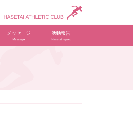
HASETAI ATHLETIC CLUB
メッセージ
活動報告
Message
Hasetai report