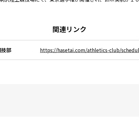
関連リンク
競技部
https://hasetai.com/athletics-club/schedul