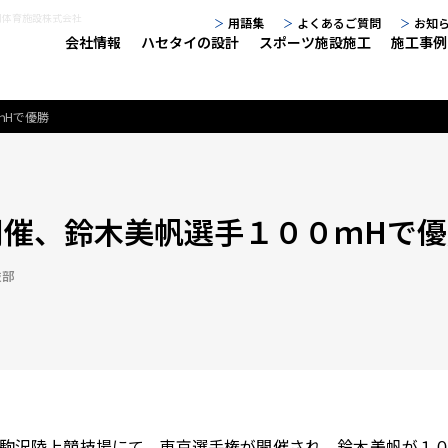
谷川体育施設株式会社
用語集
よくあるご質問
お知
会社情報
ハセタイの設計
スポーツ施設施工
施工事例
ｍHで優勝
開催、鈴木美帆選手１００ｍHで優
技部
京の駒沢陸上競技場にて、東京選手権が開催され、鈴木美帆が１