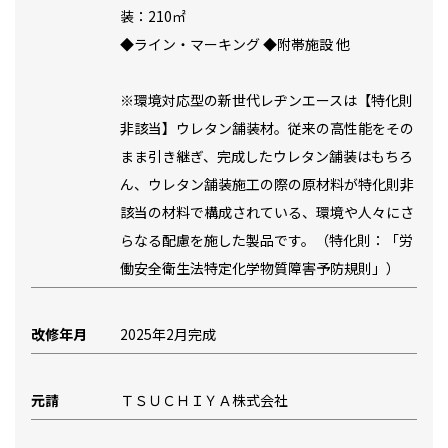
装：210㎡
◆ライン・マーキング ◆附帯施設 他
※環境対応型の新世代レヂンエースは【特化則
非該当】ウレタン舗装材。従来の高性能をその
まま引き継ぎ、完成したウレタン舗装はもちろ
ん、ウレタン舗装施工の際の原材料が特化則非
該当の材料で構成されている、環境や人々にさ
らなる配慮を施した製品です。（特化則：「労
働安全衛生法特定化学物質障害予防規則」）
改修年月
2025年2月完成
元請
ＴＳＵＣＨＩＹＡ株式会社