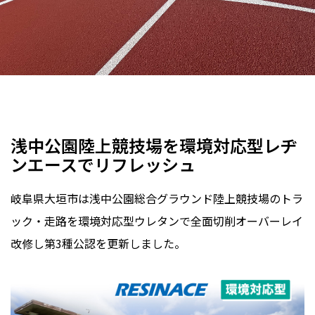
陸上競技場
スポーツ振興くじ(toto)助成金
全天候
レヂンエース
岐阜県
2025年
浅中公園陸上競技場を環境対応型レヂ
ンエースでリフレッシュ
岐阜県大垣市は浅中公園総合グラウンド陸上競技場のトラ
ック・走路を環境対応型ウレタンで全面切削オーバーレイ
改修し第3種公認を更新しました。