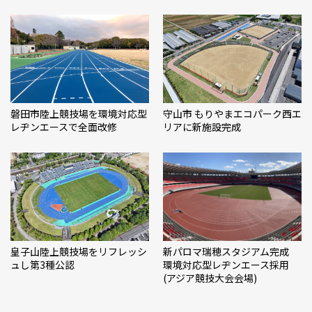
磐田市陸上競技場を環境対応型
守山市 もりやまエコパーク西エ
レヂンエースで全面改修
リアに新施設完成
皇子山陸上競技場をリフレッシ
新パロマ瑞穂スタジアム完成
ュし第3種公認
環境対応型レヂンエース採用
(アジア競技大会会場)