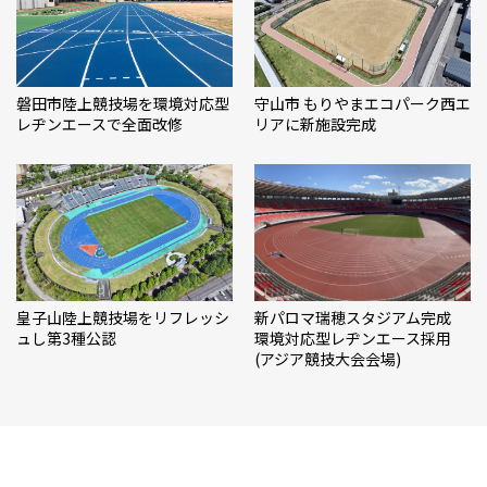
磐田市陸上競技場を環境対応型
守山市 もりやまエコパーク西エ
レヂンエースで全面改修
リアに新施設完成
皇子山陸上競技場をリフレッシ
新パロマ瑞穂スタジアム完成
ュし第3種公認
環境対応型レヂンエース採用
(アジア競技大会会場)