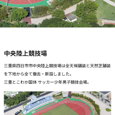
陸上競技場
全天候
レヂンエース
フィールドグラスシステム
スポーツターフ
三重県
2020年
中央陸上競技場
三重県四日市市中央陸上競技場は全天候舗装と天然芝舗装
を下地から全て撤去・新設しました。
三重とこわか国体 サッカー少年男子競技会場。