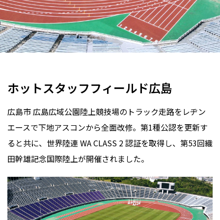
陸上競技場
WA CLASS 2
全天候
レヂンエース
広島県
2019年
ホットスタッフフィールド広島
広島市 広島広域公園陸上競技場のトラック走路をレヂン
エースで下地アスコンから全面改修。第1種公認を更新す
ると共に、世界陸連 WA CLASS 2 認証を取得し、第53回織
田幹雄記念国際陸上が開催されました。