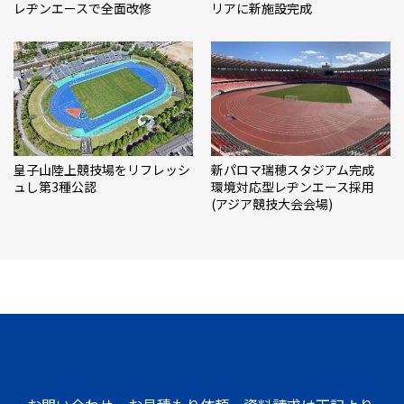
レヂンエースで全面改修
リアに新施設完成
皇子山陸上競技場をリフレッシ
新パロマ瑞穂スタジアム完成
ュし第3種公認
環境対応型レヂンエース採用
(アジア競技大会会場)