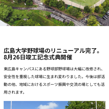
野球場・ソフトボール場
防球ネット
フェンス
スポーツターフ
バックネット
改良クレイ
囲障工
広島県
2025年
広島大学野球場のリニューアル完了。
8月26日竣工記念式典開催
東広島キャンパスにある野球部野球場は大幅に改修され、
安全性を重視した球場に生まれ変わりました。今後は部活
動の他、地域におけるスポーツ振興や交流の場としても活
用されます。