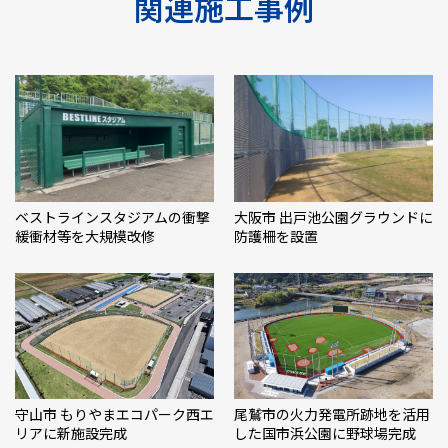
関連施工事例
ベストラインスタジアムの衝撃
大阪市 出戸池公園グラウンドに
緩衝材等を大規模改修
防護柵を設置
守山市 もりやまエコパーク西エ
尾鷲市の火力発電所跡地を活用
リアに新施設完成
した国市浜公園に野球場完成