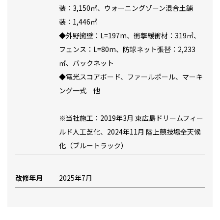
装：3,150㎡、ウォーニングゾーン混合土舗
装：1,446㎡
◆外野擁壁：L=197m、衝撃緩衝材：319㎡、
フェンス：L=80m、防球ネット張替：2,233
㎡、バックネット
◆電光スコアボード、ファールポール、マーキ
ング一式 他
※当社施工：2019年3月 東広島ドリームフィー
ルド人工芝化、2024年11月 陸上競技場全天候
化（ブルートラック）
改修年月
2025年7月