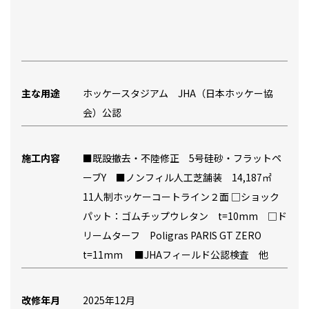
主な用途
ホッケースタジアム JHA（日本ホッケー協
会）公認
施工内容
■既設撤去・不陸修正 5号硅砂・フラットペ
ーブY ■ノンフィル人工芝舗装 14,187㎡
11人制ホッケーコートライン２面 □ショック
パット：ゴムチップウレタン t=10mm □ド
リームターフ Poligras PARIS GT ZERO
t=11mm ■JHAフィールド公認検査 他
改修年月
2025年12月