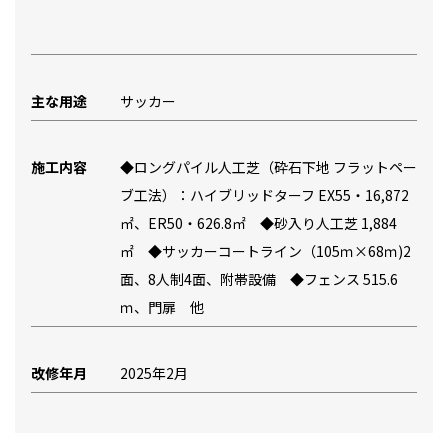
主な用途
サッカー
施工内容
◆ロングパイル人工芝（砕石下地 フラットペー
ブ工法）：ハイブリッドターフ EX55・16,872
㎡、ER50・626.8㎡ ◆砂入り人工芝 1,884
㎡ ◆サッカーコートライン（105ｍ×68ｍ)2
面、8人制4面、附帯設備 ◆フェンス 515.6
ｍ、門扉 他
改修年月
2025年2月