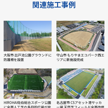
関連施工事例
大阪市 出戸池公園グラウンドに
守山市 もりやまエコパーク西エ
防護柵を設置
リアに新施設完成
HIROHAI佐伯総合スポーツ公園
名古屋市 CSアセット港サッカ
に全面人工芝の多目的広場が完
ー場 天然芝フィールド全面改修