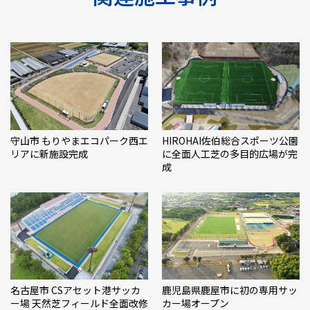
守山市 もりやまエコパーク西エ
HIROHAI佐伯総合スポーツ公園
リアに新施設完成
に全面人工芝の多目的広場が完
成
名古屋市 CSアセット港サッカ
鹿児島県鹿屋市に初の専用サッ
ー場 天然芝フィールド全面改修
カー場オープン