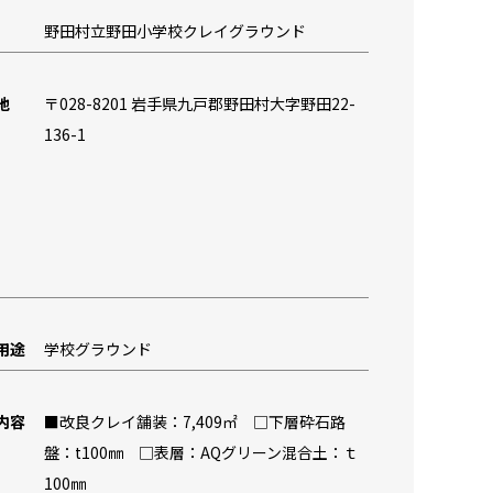
野田村立野田小学校クレイグラウンド
地
〒028-8201 岩手県九戸郡野田村大字野田22-
136-1
用途
学校グラウンド
内容
■改良クレイ舗装：7,409㎡ □下層砕石路
盤：t100㎜ □表層：AQグリーン混合土：ｔ
100㎜