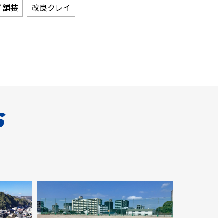
イ舗装
改良クレイ
s