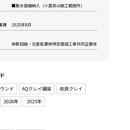
■散水設備納入（※遊具は施工範囲外）
年月
2025年8月
㈱新田組・北星鉱業㈱特定建設工事共同企業体
ド
ウンド
AQクレイ舗装
改良クレイ
2026年
2025年