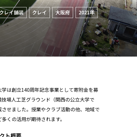
Qクレイ舗装
クレイ
大阪府
2021年
大学は創立140周年記念事業として寄附金を募
競技場人工芝グラウンド（関西の公立大学で
成させました。授業やクラブ活動の他、地域で
ど多くの活用が期待されます。
クト概要