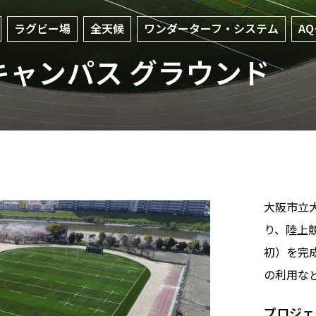
ラグビー場
全天候
ワンダーターフ・システム
A
ャンパス グラウンド
大阪市立
り、陸上
初）を完
の利用な
プロジェ