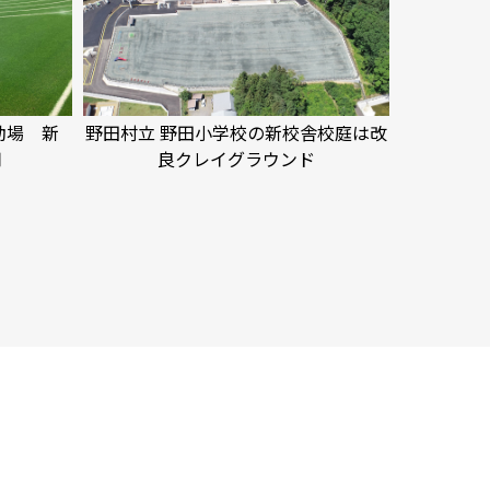
動場 新
野田村立 野田小学校の新校舎校庭は改
用
良クレイグラウンド