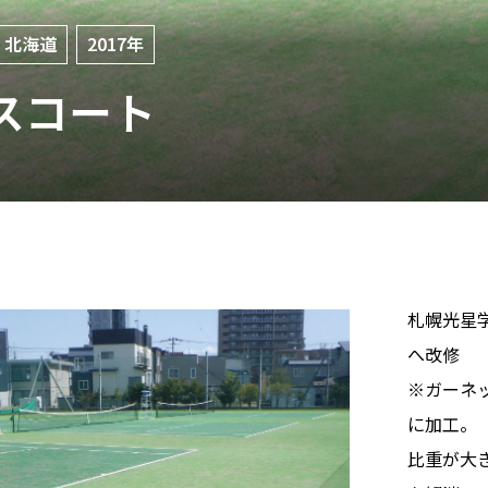
北海道
2017年
スコート
札幌光星
へ改修
※ガーネ
に加工。
比重が大