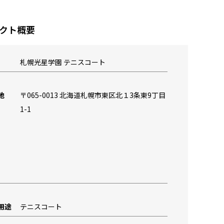
クト概要
札幌光星学園 テニスコート
地
〒065-0013 北海道札幌市東区北１3条東9丁目
1-1
用途
テニスコート