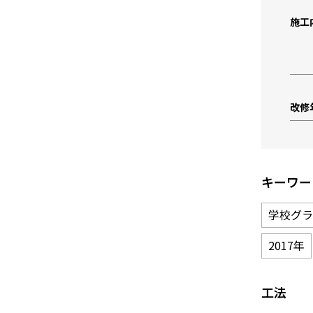
施工
改修
キーワー
学校グラ
2017年
工法