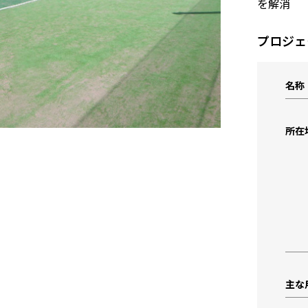
を解消
プロジェ
名称
所在
主な