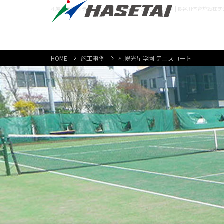
札幌光星学園 テニスコート | 学校グラウンド | 施工事例 | 長谷川体育施設株
HOME
施工事例
札幌光星学園 テニスコート