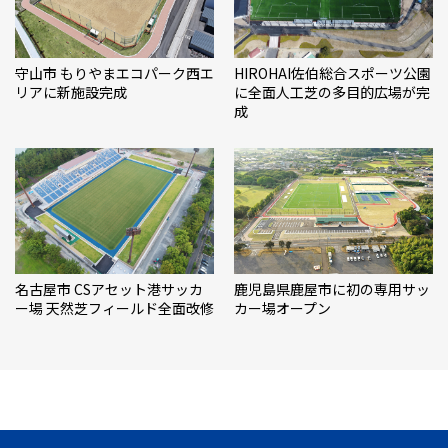
守山市 もりやまエコパーク西エ
HIROHAI佐伯総合スポーツ公園
リアに新施設完成
に全面人工芝の多目的広場が完
成
名古屋市 CSアセット港サッカ
鹿児島県鹿屋市に初の専用サッ
ー場 天然芝フィールド全面改修
カー場オープン