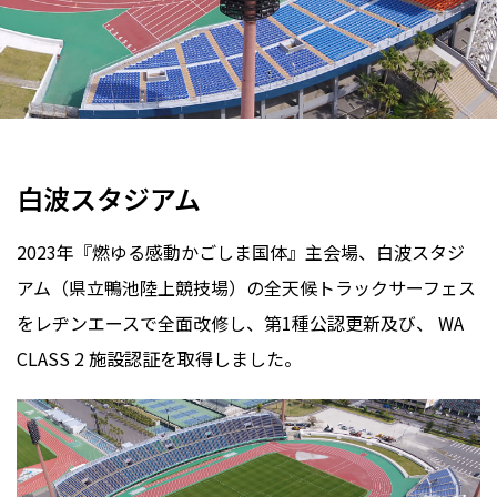
陸上競技場
WA CLASS 2
全天候
レヂンエース
鹿児島県
2019年
白波スタジアム
2023年『燃ゆる感動かごしま国体』主会場、白波スタジ
アム（県立鴨池陸上競技場）の全天候トラックサーフェス
をレヂンエースで全面改修し、第1種公認更新及び、 WA
CLASS 2 施設認証を取得しました。