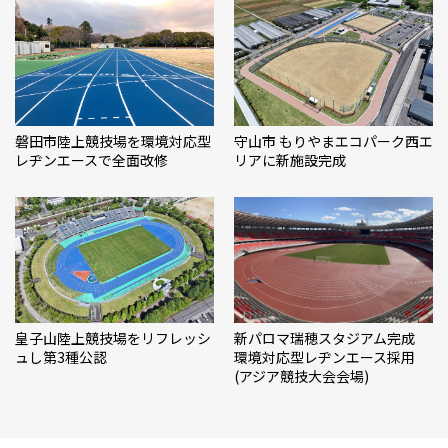
磐田市陸上競技場を環境対応型
守山市 もりやまエコパーク西エ
レヂンエースで全面改修
リアに新施設完成
皇子山陸上競技場をリフレッシ
新パロマ瑞穂スタジアム完成
ュし第3種公認
環境対応型レヂンエース採用
(アジア競技大会会場)