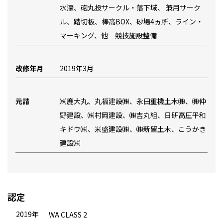
水濠、砲丸投サークル・落下域、 兼用サーク
ル、踏切板、棒高BOX、砂場4ヵ所、ライン・
マーキング、他 競技施設整備
改修年月
2019年3月
元請
㈱鹿大丸、丸福建設㈱、永田重機土木㈱、㈱仲
野建設、㈱村岡建設、㈱吉丸組、日研高圧平和
キドウ㈱、米盛建設㈱、㈱新留土木、こうかき
建設㈱
認定
2019年
WA CLASS 2