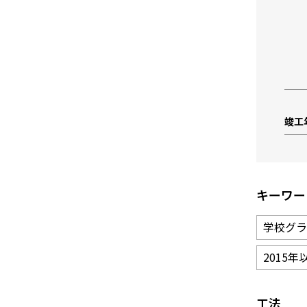
竣工
キーワー
学校グラ
2015年
工法