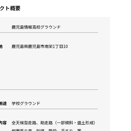
クト概要
鹿児島情報高校グラウンド
地
鹿児島県鹿児島市南栄1丁目10
用途
学校グラウンド
内容
全天候型走路、助走路（一部傾斜・盛土形成）
側面張り芝、砂場、階段、手すり 等