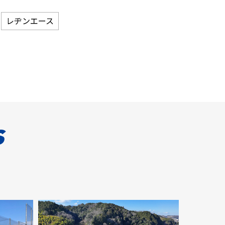
レヂンエース
s