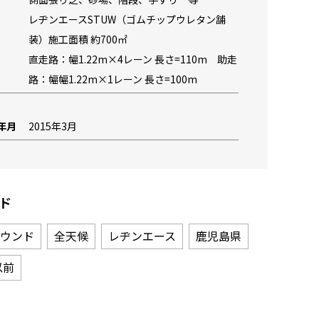
レヂンエースSTUW（ゴムチップウレタン舗
装）施工面積 約700㎡
直走路：幅1.22m×4レーン 長さ=110m 助走
路：幅幅1.22m×1レーン 長さ=100m
年月
2015年3月
ド
ウンド
全天候
レヂンエース
鹿児島県
以前