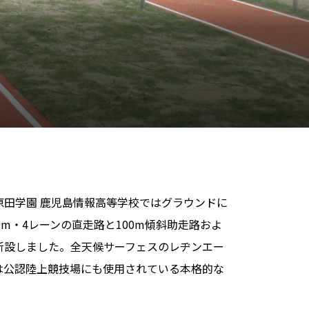
原田学園 鹿児島情報高等学校ではグラウンドに
0m・4レーンの直走路と100m傾斜助走路およ
新設しました。全天候サーフェスのレヂンエー
Wは公認陸上競技場にも使用されている本格的な
。