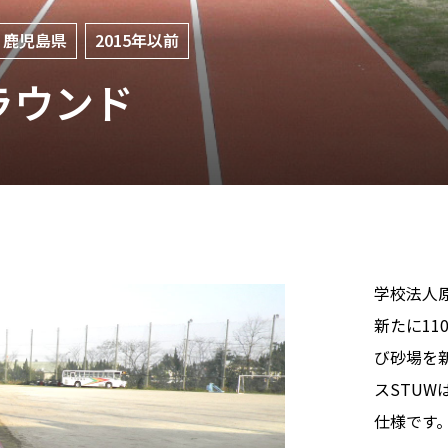
鹿児島県
2015年以前
ラウンド
学校法人
新たに11
び砂場を
スSTU
仕様です