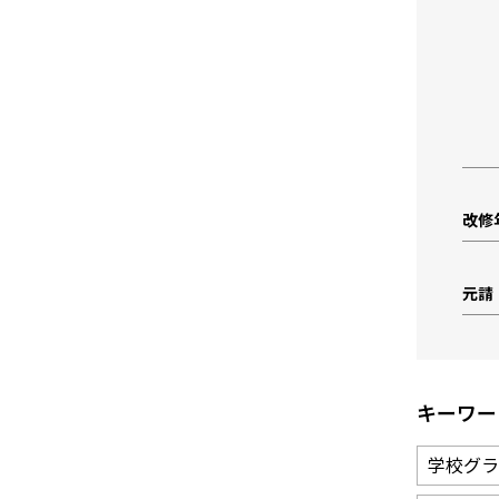
改修
元請
キーワー
学校グラ