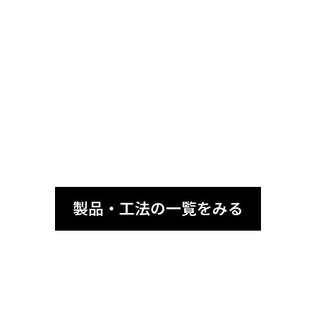
日射で暑くなった人工芝の表面温度抑制システム
Viuシステムを知る
製品・工法の一覧をみる