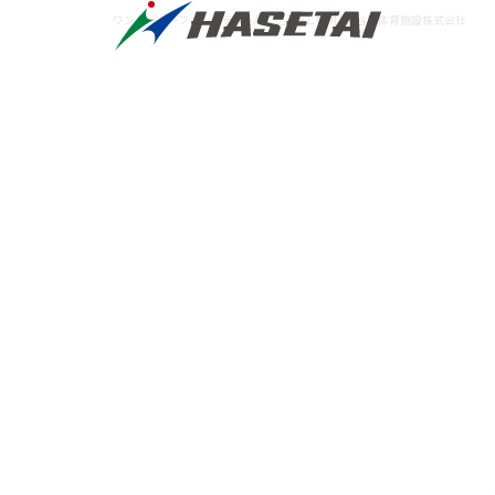
ワンダーターフ・システム | 人工芝 | 施工事例 | 長谷川体育施設株式会社