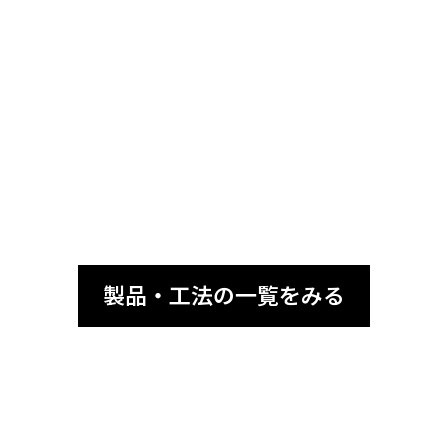
日射で暑くなった人工芝の表面温度抑制システム
Viuシステムを知る
製品・工法の一覧をみる