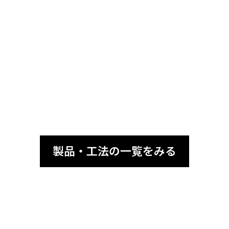
日射で暑くなった人工芝の表面温度抑制システム
Viuシステムを知る
製品・工法の一覧をみる