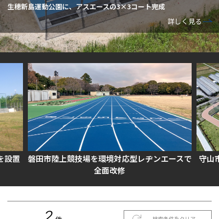
生穂新島運動公園に、アスエースの3×3コート完成
詳しく見る
を設置
磐田市陸上競技場を環境対応型レヂンエースで
守山
全面改修
2
検索条件をクリア