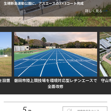
生穂新島運動公園に、アスエースの3×3コート完成
詳しく見る
を設置
磐田市陸上競技場を環境対応型レヂンエースで
守山
全面改修
5
検索条件をクリア