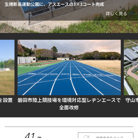
生穂新島運動公園に、アスエースの3×3コート完成
詳しく見る
を設置
磐田市陸上競技場を環境対応型レヂンエースで
守山
全面改修
41
検索条件をクリア