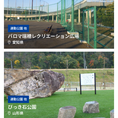
運動公園 他
パロマ瑞穂レクリエーション広場
愛知県
運動公園 他
びっき石公園
山形県