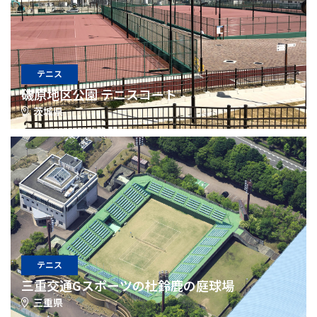
テニス
磯原地区公園 テニスコート
茨城県
テニス
三重交通Gスポーツの杜鈴鹿の庭球場
三重県