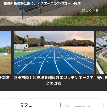
生穂新島運動公園に、アスエースの3×3コート完成
詳しく見る
技場を環境対応型レヂンエースで
守山市 もりやまエコパー
全面改修
完成
32
検索条件をクリア