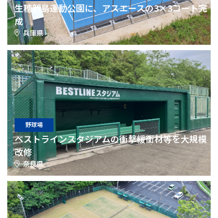
生穂新島運動公園に、アスエースの3×3コート完
成
兵庫県
野球場
ベストラインスタジアムの衝撃緩衝材等を大規模
改修
奈良県