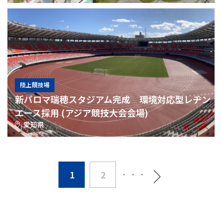
陸上競技場
新パロマ瑞穂スタジアム完成 環境対応型レヂン
エース採用 (アジア競技大会会場)
愛知県
1
2