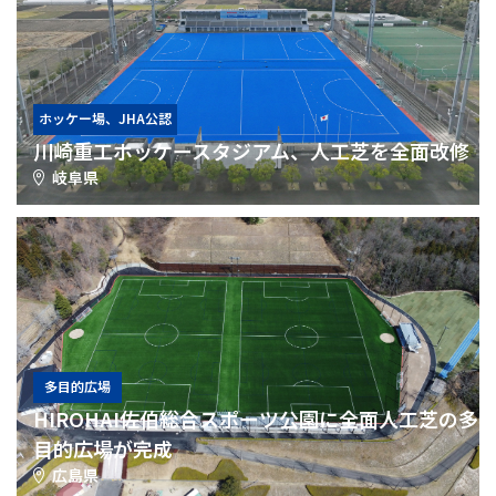
ホッケー場、JHA公認
川崎重工ホッケースタジアム、人工芝を全面改修
岐阜県
多目的広場
HIROHAI佐伯総合スポーツ公園に全面人工芝の多
目的広場が完成
広島県