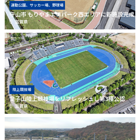
運動公園、サッカー場、野球場
守山市 もりやまエコパーク西エリアに新施設完成
滋賀県
陸上競技場
皇子山陸上競技場をリフレッシュし第3種公認
滋賀県