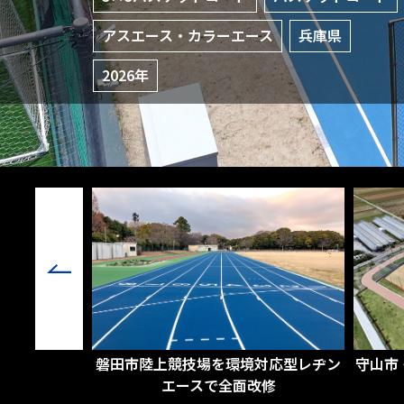
アスエース・カラーエース
兵庫県
2026年
環境対応型レヂン
守山市 もりやまエコパーク西エリアに
皇
面改修
新施設完成