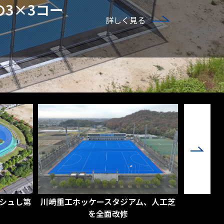
3×3コー
詳しく見る
アム、人工芝
HIROHAI佐伯総合スポーツ公園に全面
新パロ
人工芝の多目的広場が完成
応型レ