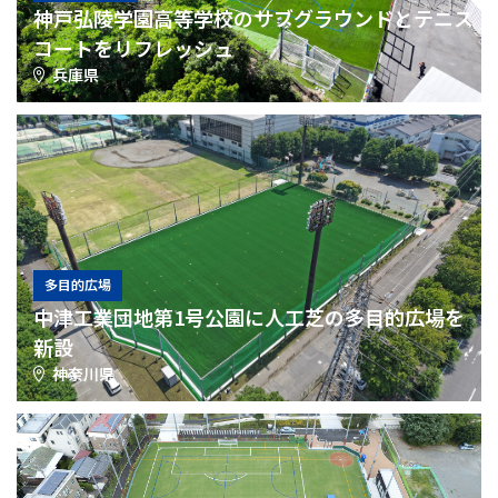
神戸弘陵学園高等学校のサブグラウンドとテニス
コートをリフレッシュ
兵庫県
多目的広場
中津工業団地第1号公園に人工芝の多目的広場を
新設
神奈川県