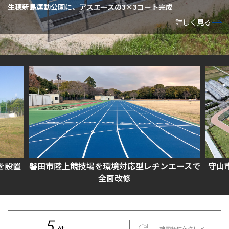
生穂新島運動公園に、アスエースの3×3コート完成
詳しく見る
を設置
磐田市陸上競技場を環境対応型レヂンエースで
守山
全面改修
5
検索条件をクリア