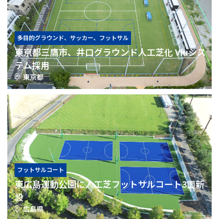
多目的グラウンド、サッカー、フットサル
東京都三鷹市、井口グラウンド人工芝化 Viuシス
テム採用
東京都
フットサルコート
東広島運動公園に人工芝フットサルコート3面新
設
広島県