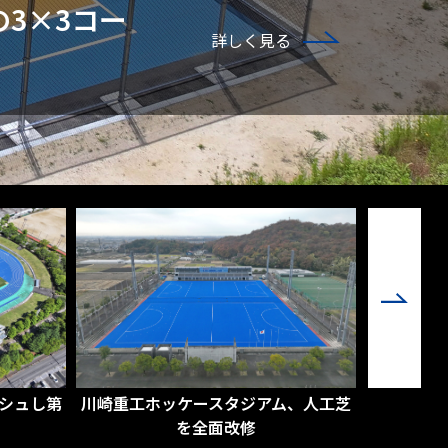
3×3コー
詳しく見る
、人工芝
HIROHAI佐伯総合スポーツ公園に全面
新パロマ
人工芝の多目的広場が完成
応型レヂン