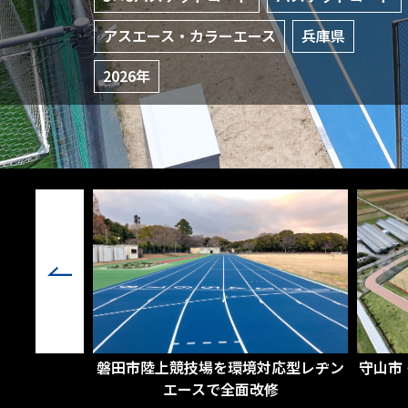
アスエース・カラーエース
兵庫県
2026年
対応型レヂン
守山市 もりやまエコパーク西エリアに
皇子山
修
新施設完成