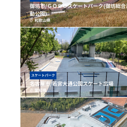
御坊市/ＧＯＢＯスケートパーク(御坊総合
動公園)
和歌山県
スケートパーク
名古屋市/若宮大通公園スケート広場
愛知県