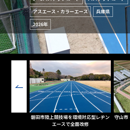
アスエース・カラーエース
兵庫県
2026年
ンドに防護柵
磐田市陸上競技場を環境対応型レヂン
守山市
エースで全面改修