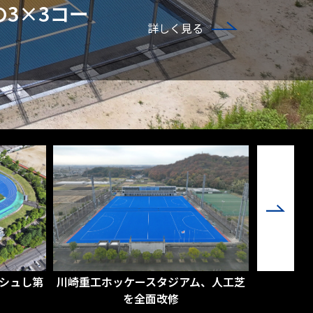
3×3コー
詳しく見る
シュし第
川崎重工ホッケースタジアム、人工芝
HIROH
を全面改修
人工