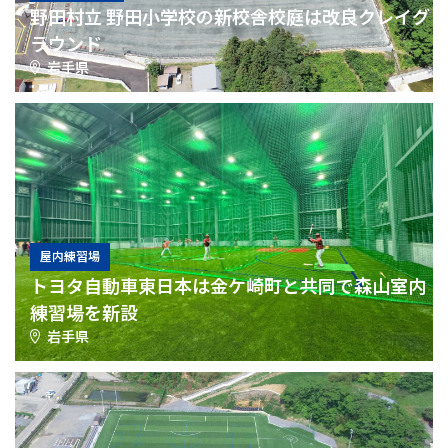
野田村立 野田小学校の新校舎校庭は改良クレイグ
ラウンド
岩手県
屋内練習場
トヨタ自動車東日本は金ケ崎町と共同で森山室内
練習場を新設
岩手県