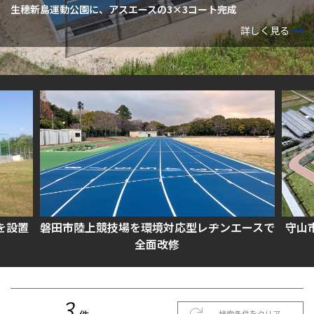
生穂新島運動公園に、アスエースの3×3コート完成
詳しく見る
を設置
磐田市陸上競技場を環境対応型レヂンエースで
守山
全面改修
3
検索条件をクリア